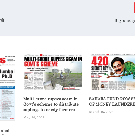
ाची
Buy one, ge
Multi-crore rupees scam in
SAHARA FUND ROW 
Govt’s scheme to distribute
OF MONEY LAUNDER
saplings to needy farmers
March 15, 2022
May 24, 2022
mbai