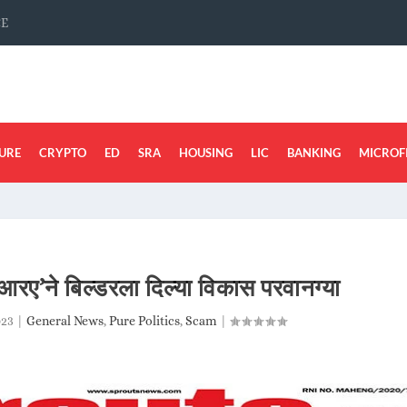
CE
URE
CRYPTO
ED
SRA
HOUSING
LIC
BANKING
MICROF
सआरए’ने बिल्डरला दिल्या विकास परवानग्या
023
|
General News
,
Pure Politics
,
Scam
|