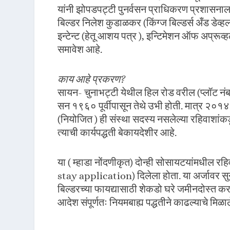
यांनी झोपडपट्टी पुनर्वसन प्राधिकरण प्रशासनाल
बिल्डर निलेश कुडाळकर (किंग्ज बिल्डर्स अँड डेव्हलपर
इन्टेन्ट (हेतू आशय पत्र ), इन्टिमेशन ऑफ अप्रूव्ह
समावेश आहे.
काय आहे प्रकरण?
सायन- चुनाभट्टी येथील हिल रोड वरील (प्लॉट नंब
सन १९६० पूर्वीपासून तेथे उभी होती. मात्र २०१४ म
(नियोजित ) ही संस्था सदस्य नसलेल्या रहिवाशांक
त्याची कार्यपद्धती बेकायदेशीर आहे.
या ( म्हाडा नोंदणीकृत) दोन्ही सोसायटयांमधील रहिव
stay application) दिलेला होता. या अर्जावर सु
बिल्डरच्या फायद्यासाठी शेकडो घरे जमीनदोस्त क
आदेश संपूर्णतः नियमबाह्य पद्धतीने काढल्याचे मिळ