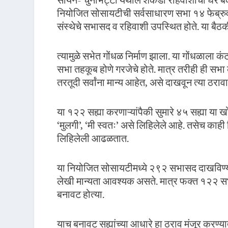
सायन- चुनाभट्टी येथील शेकडो रहिवाशांची घरे बेका
नियोजित सोसायटीची सर्वसाधारण सभा १४ फेब्रुव
संस्थेचे सभासद व रहिवाशी उपस्थित होते. या बैठ
त्यामुळे सभेत गोंधळ निर्माण झाला. या गोंधळाला 
सभा तहकूब होणे गरजेचे होते. मात्र तरीही ही सभ
तरतूदी सर्वांना मान्य आहेत, असे दाखवून त्या ठराव
या १२२ सह्या करणाऱ्यांपैकी सुमारे ४५ सह्या या खो
‘मुलगी’, ‘मी स्वतः’ असे लिहिलेले आहे. तसेच काह
लिहिलेली आढळतात.
या नियोजित सोसायटीमध्ये २९२ सभासद दाखविण्य
लेखी मान्यता आवश्यक असते. मात्र फक्त १२२ सभास
बनावट होत्या.
याच बनावट सह्यांच्या आधारे हा ठराव मंजूर करण्य