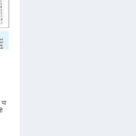
ा या
ली