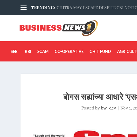
TRENDING:
CHITRA MAY ESCAPE DESPITE CBI NOTI
SEBI
RBI
SCAM
CO-OPERATIVE
CHIT FUND
AGRICULT
बोगस सह्यांच्या आधारे ‘ए
Posted by
bw_dev
|
Nov 1, 2