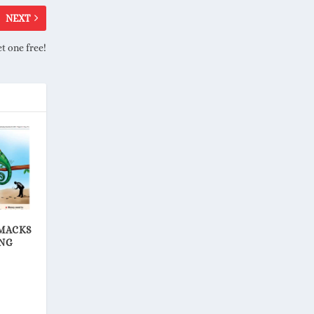
NEXT
t one free!
SMACKS
ING