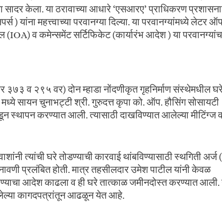
ा सादर केला. या ठरावाच्या आधारे ‘एसआरए’ प्राधिकरण प्रशासना
्स ) यांना महत्त्वाच्या परवानग्या दिल्या. या परवानग्यांमध्ये लेटर 
ल (IOA) व कमेन्समेंट सर्टिफिकेट (कार्यारंभ आदेश ) या परवानग्यांच
र ३७३ व २९५ वर) दोन म्हाडा नोंदणीकृत गृहनिर्माण संस्थेमधील घर
ध्ये सायन चुनाभट्टी श्री. गुरुदत्त कृपा को. ऑप. हौसिंग सोसायटी
डून स्थापन करण्यात आली. त्यासाठी दाखविण्यात आलेल्या मीटिंग्ज 
ाशांनी त्यांची घरे तोडण्याची कारवाई थांबविण्यासाठी स्थगिती अर्ज (
नावणी प्रलंबित होती. मात्र तहसीलदार उमेश पाटील यांनी केवळ
रण्याचा आदेश काढला व ही घरे तात्काळ जमीनदोस्त करण्यात आली. 
ालेल्या कागदपत्रांतून आढळून येत आहे.