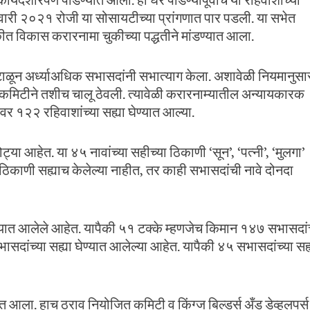
यदेशीरपणे पाडण्यात आली. ही घरे पाडण्यापूर्वीच या रहिवाशांच्या
ारी २०२१ रोजी या सोसायटीच्या प्रांगणात पार पडली. या सभेत
कीत विकास करारनामा चुकीच्या पद्धतीने मांडण्यात आला.
कंटाळून अर्ध्याअधिक सभासदांनी सभात्याग केला. अशावेळी नियमानुसा
ा कमिटीने तशीच चालू ठेवली. त्यावेळी करारनाम्यातील अन्यायकारक
ावर १२२ रहिवाशांच्या सह्या घेण्यात आल्या.
ट्या आहेत. या ४५ नावांच्या सहीच्या ठिकाणी ‘सून’, ‘पत्नी’, ‘मुलगा’
ी ठिकाणी सह्याच केलेल्या नाहीत, तर काही सभासदांची नावे दोनदा
ात आलेले आहेत. यापैकी ५१ टक्के म्हणजेच किमान १४७ सभासदां
दांच्या सह्या घेण्यात आलेल्या आहेत. यापैकी ४५ सभासदांच्या सह्
ात आला. हाच ठराव नियोजित कमिटी व किंग्ज बिल्डर्स अँड डेव्हलपर्स