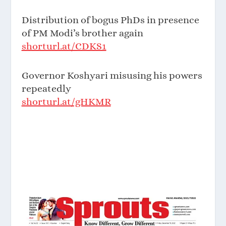
Distribution of bogus PhDs in presence
of PM Modi’s brother again
shorturl.at/CDKS1
Governor Koshyari misusing his powers
repeatedly
shorturl.at/gHKMR