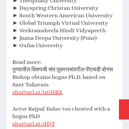
► Theophany University
► Dayspring Christan University
► South Western American University
► Global Triumph Virtual University
► Veekramsheela Hindi Vidyapeeth
► Jnana Deepa University (Pune)
► Oxfaa University
Read more:
पुण्यातील बिशपची संत तुकारामांवरील पीएचडी बोगस
Bishop obtains bogus Ph.D. based on
Sant Tukaram
shorturl.at/uGHRX
Actor Rajpal Yadav too cheated with a
bogus PhD
shorturl.at/dfijT