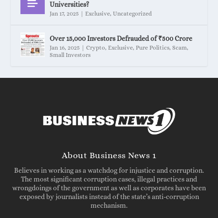
Universities?
Jan 17, 2025
|
Exclusive
,
Uncategorized
Over 15,000 Investors Defrauded of ₹500 Crore
Jan 16, 2025
|
Crypto
,
Exclusive
,
Pure Politics
,
Scam
,
Small Investors
About Business News 1
Believes in working as a watchdog for injustice and corruption.
The most significant corruption cases, illegal practices and
wrongdoings of the government as well as corporates have been
exposed by journalists instead of the state’s anti-corruption
mechanism.