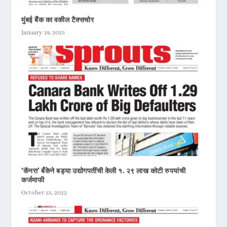
मुंबई बैंक का वकील टैक्सचोर
January 19, 2023
‘कॅनरा’ बँकेने बड्या उद्योगपतींची केली १. २९ लाख कोटी रुपयांची
कर्जमाफी
October 13, 2022