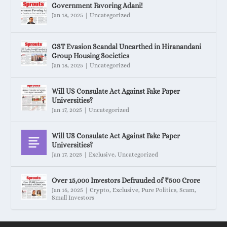
Government Favoring Adani!
Jan 18, 2025
|
Uncategorized
GST Evasion Scandal Unearthed in Hiranandani
Group Housing Societies
Jan 18, 2025
|
Uncategorized
Will US Consulate Act Against Fake Paper
Universities?
Jan 17, 2025
|
Uncategorized
Will US Consulate Act Against Fake Paper
Universities?
Jan 17, 2025
|
Exclusive
,
Uncategorized
Over 15,000 Investors Defrauded of ₹500 Crore
Jan 16, 2025
|
Crypto
,
Exclusive
,
Pure Politics
,
Scam
,
Small Investors