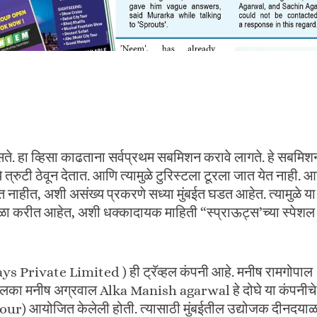
े. हा व्हिसा काढताना सर्वप्रथम सबमिशन करावे लागते. हे सबमिश
े त्रुटी ठेवून देतात. आणि त्यामुळे टुरिस्टला टूरला जात येत नाही. 
ाहीत, अशी असंख्य प्रकरणे सध्या मुंबईत घडत आहेत. त्यामुळे या
गोळा करीत आहेत, अशी धक्कादायक माहिती “स्प्राऊट्स’च्या स्पेशल
ys Private Limited ) ही ट्रॅव्हल कंपनी आहे. मनीष रामगोपाल
 मनीष अग्रवाल Alka Manish agarwal हे दोघे या कंपनीचे
our) आयोजित केलेली होती. त्यासाठी मुंबईतील उद्योजक दीनदया