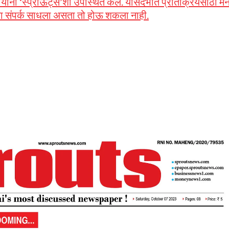
यांनी ‘स्प्राऊट्स’शी उपस्थित केले. यासंदर्भात प्रतिक्रियेसाठी म
ा संपर्क साधला असता तो होऊ शकला नाही.