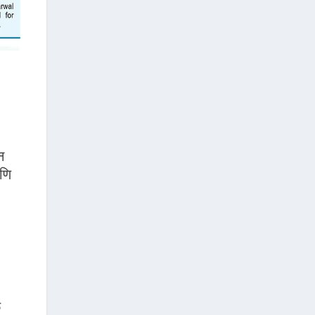
न
आणि
ळ