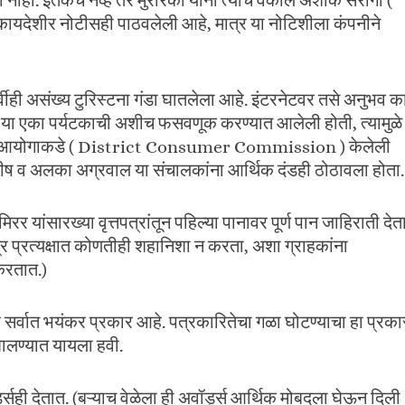
 नाही. इतकेच नव्हे तर मुरारका यांनी त्यांचे वकील अशोक सरोगी (
कायदेशीर नोटीसही पाठवलेली आहे, मात्र या नोटिशीला कंपनीने
वीही असंख्य टुरिस्टना गंडा घातलेला आहे. इंटरनेटवर तसे अनुभव क
 पै या एका पर्यटकाची अशीच फसवणूक करण्यात आलेली होती, त्यामुळे
ग्राहक आयोगाकडे ( District Consumer Commission ) केलेली
मनीष व अलका अग्रवाल या संचालकांना आर्थिक दंडही ठोठावला होता.
िरर यांसारख्या वृत्तपत्रांतून पहिल्या पानावर पूर्ण पान जाहिराती देत
मात्र प्रत्यक्षात कोणतीही शहानिशा न करता, अशा ग्राहकांना
करतात.)
्वात भयंकर प्रकार आहे. पत्रकारितेचा गळा घोटण्याचा हा प्रका
 घालण्यात यायला हवी.
्ड्सही देतात. (बऱ्याच वेळेला ही अवॉर्ड्स आर्थिक मोबदला घेऊन दिली