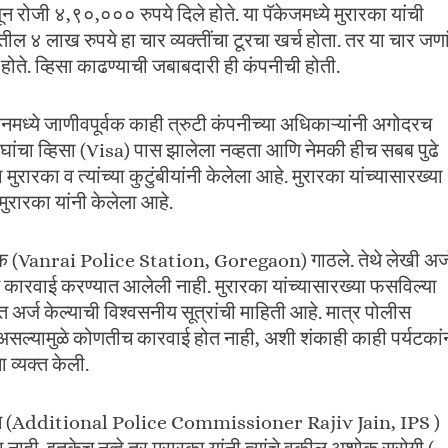
ोजी ४,९०,००० रुपये दिले होते. या पॅकेजमध्ये मुरारका यांची
तील ४ लाख रुपये हा चार व्यक्तींचा टूरचा खर्च होता. तर या चार जणा
होते. व्हिसा काढण्याची जबाबदारी ही कंपनीची होती.
ध्ये जाणीवपूर्वक काही त्रुटी कंपनीच्या अधिकाऱ्यांनी अगोदरच
 दोघांचा व्हिसा (Visa) पास झालेला नव्हता आणि नेमकी हीच सबब पुढे
रारका व त्यांच्या कुटुंबीयांनी केलेला आहे. मुरारका यांच्यासारख्या
मुरारका यांनी केलेला आहे.
ानक (Vanrai Police Station, Goregaon) गाठले. तेथे लेखी अर्
स कारवाई करण्यात आलेली नाही. मुरारका यांच्यासारख्या फसविल्या
 अर्ज केल्याची विश्वसनीय सूत्रांची माहिती आहे. मात्र पोलीस
ंध असल्यामुळे कोणतीच कारवाई होत नाही, अशी शंकाही काही पर्यटकां
 व्यक्त केली.
 जैन (Additional Police Commissioner Rajiv Jain, IPS )