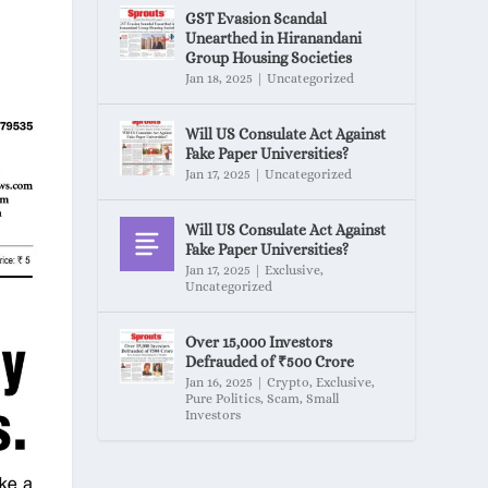
GST Evasion Scandal
Unearthed in Hiranandani
Group Housing Societies
Jan 18, 2025
|
Uncategorized
Will US Consulate Act Against
Fake Paper Universities?
Jan 17, 2025
|
Uncategorized
Will US Consulate Act Against
Fake Paper Universities?
Jan 17, 2025
|
Exclusive
,
Uncategorized
Over 15,000 Investors
Defrauded of ₹500 Crore
Jan 16, 2025
|
Crypto
,
Exclusive
,
Pure Politics
,
Scam
,
Small
Investors