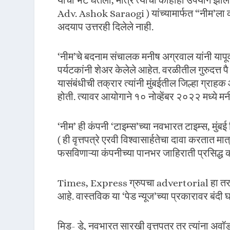
यांची भेट घेतली, मात्र त्याचा काहीही उपयोग झाला
Adv. Ashok Saraogi ) यांच्यामार्फत “नीम’ला 
अदयाप उत्तरही दिलेले नाही.
‘नीम’चे बदनाम संचालक मनीष अग्रवाल यांनी यापूर्
पर्यटकांनी शेअर केलेले आहेत. वरळीतील गुरुदत्त
यासंबंधीची तक्रार त्यांनी मुंबईतील जिल्हा 
होती. त्यावर आयोगाने १० नोव्हेंबर २०२२ मध्ये 
‘नीम’ ही कंपनी ‘टाइम्स’च्या नवभारत टाइम्स, मुंबई म
( ही वृत्तपत्रे एरवी विश्वासार्हतेचा दावा करतात 
फसविणाऱ्या कंपनीच्या पानभर जाहिराती प्रसिद्ध 
Times, Express ग्रुपचा advertorial हा तर सर
आहे. वास्तविक या ‘पेड न्यूज’च्या प्रकारावर बंदी
मिड- डे, नवभारत सारखी वृत्तपत्र तर त्यांना अवॉर