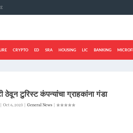
CE
URE
CRYPTO
ED
SRA
HOUSING
LIC
BANKING
MICROF
 ठेवून टुरिस्ट कंपन्यांचा ग्राहकांना गंडा
|
Oct 6, 2023
|
General News
|