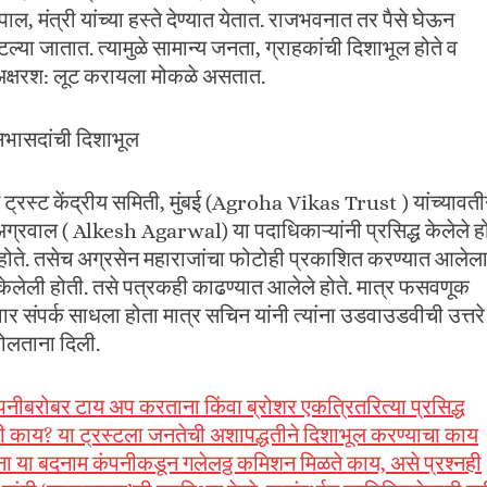
ल, मंत्री यांच्या हस्ते देण्यात येतात. राजभवनात तर पैसे घेऊन
ल्या जातात. त्यामुळे सामान्य जनता, ग्राहकांची दिशाभूल होते व
ची अक्षरश: लूट करायला मोकळे असतात.
 सभासदांची दिशाभूल
 ट्रस्ट केंद्रीय समिती, मुंबई (Agroha Vikas Trust ) यांच्यावती
वाल ( Alkesh Agarwal) या पदाधिकाऱ्यांनी प्रसिद्ध केलेले हो
ले होते. तसेच अग्रसेन महाराजांचा फोटोही प्रकाशित करण्यात आलेल
त केलेली होती. तसे पत्रकही काढण्यात आलेले होते. मात्र फसवणूक
ार संपर्क साधला होता मात्र सचिन यांनी त्यांना उडवाउडवीची उत्तरे
बोलताना दिली.
पनीबरोबर टाय अप करताना किंवा ब्रोशर एकत्रितरित्या प्रसिद्ध
ती काय? या ट्रस्टला जनतेची अशापद्धतीने दिशाभूल करण्याचा काय
ना या बदनाम कंपनीकडून गलेलठ्ठ कमिशन मिळते काय, असे प्रश्नही