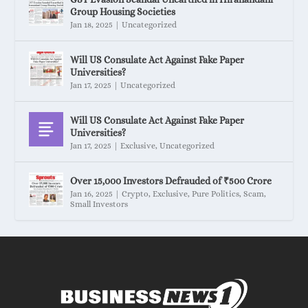
Group Housing Societies
Jan 18, 2025
|
Uncategorized
Will US Consulate Act Against Fake Paper
Universities?
Jan 17, 2025
|
Uncategorized
Will US Consulate Act Against Fake Paper
Universities?
Jan 17, 2025
|
Exclusive
,
Uncategorized
Over 15,000 Investors Defrauded of ₹500 Crore
Jan 16, 2025
|
Crypto
,
Exclusive
,
Pure Politics
,
Scam
,
Small Investors