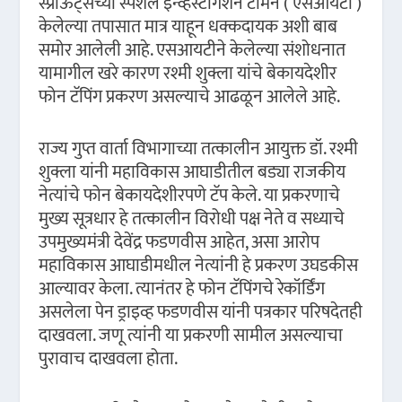
स्प्राऊट्सच्या स्पेशल इन्व्हेस्टीगेशन टीमने ( एसआयटी )
केलेल्या तपासात मात्र याहून धक्कदायक अशी बाब
समोर आलेली आहे. एसआयटीने केलेल्या संशोधनात
यामागील खरे कारण रश्मी शुक्ला यांचे बेकायदेशीर
फोन टॅपिंग प्रकरण असल्याचे आढळून आलेले आहे.
राज्य गुप्त वार्ता विभागाच्या तत्कालीन आयुक्त डॉ. रश्मी
शुक्ला यांनी महाविकास आघाडीतील बड्या राजकीय
नेत्यांचे फोन बेकायदेशीरपणे टॅप केले. या प्रकरणाचे
मुख्य सूत्रधार हे तत्कालीन विरोधी पक्ष नेते व सध्याचे
उपमुख्यमंत्री देवेंद्र फडणवीस आहेत, असा आरोप
महाविकास आघाडीमधील नेत्यांनी हे प्रकरण उघडकीस
आल्यावर केला. त्यानंतर हे फोन टॅपिंगचे रेकॉर्डिंग
असलेला पेन ड्राइव्ह फडणवीस यांनी पत्रकार परिषदेतही
दाखवला. जणू त्यांनी या प्रकरणी सामील असल्याचा
पुरावाच दाखवला होता.