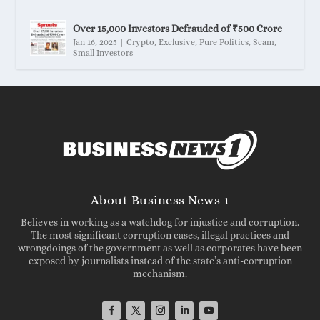
Over 15,000 Investors Defrauded of ₹500 Crore
Jan 16, 2025
|
Crypto
,
Exclusive
,
Pure Politics
,
Scam
,
Small Investors
About Business News 1
Believes in working as a watchdog for injustice and corruption.
The most significant corruption cases, illegal practices and
wrongdoings of the government as well as corporates have been
exposed by journalists instead of the state’s anti-corruption
mechanism.