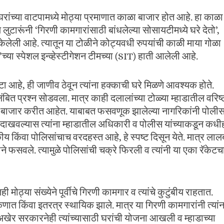
घरांच्या वाटपामध्ये मोठ्या प्रमाणात काळा बाजार होत आहे. हा काळा
ुटारूंनी ‘गिरणी कामगारांसाठी बांधलेल्या सोसायटीमध्ये घरे देतो’,
लेली आहे. त्यातून या टोळीने कोट्यवधी रुपयांची काळी माया गोळा
ा स्पेशल इन्व्हेस्टीगेशन टीमच्या (SIT) हाती आलेली आहे.
 आहे, ही जाणीव ठेवून त्यांना हक्काची घरे मिळणे आवश्यक होते.
बित प्रश्न सोडवला. मात्र काही दलालांच्या टोळ्या म्हाडातील वरिष्
ा बाजार करीत आहेत. याबाबत फसवणूक झालेल्या नागरिकांनी पोली
 दाखवल्यास त्यांना म्हाडातील अधिकारी व पोलीस यांच्याकडून कधी
य किंवा पोलिसांचाच वरदहस्त आहे, हे स्पष्ट दिसून येते. मात्र लाल
सवले. त्यामुळे पोलिसांची चक्रे फिरली व त्यांनी या एका रॅकेटच
्या संख्येने पूर्वीचे गिरणी कामगार व त्यांचे कुटुंबीय राहतात.
णात किंवा इतरत्र स्थायिक झाले. मात्र या गिरणी कामगारांनी त्यांन
. अखेर सरकारनेही त्यांच्यासाठी घरांची योजना आखली व म्हाडाच्या