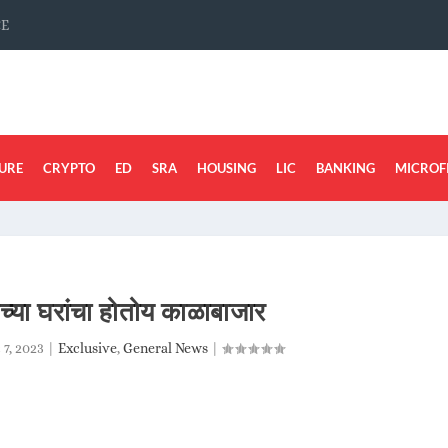
CE
URE
CRYPTO
ED
SRA
HOUSING
LIC
BANKING
MICROF
ंच्या घरांचा होतोय काळाबाजार
 7, 2023
|
Exclusive
,
General News
|