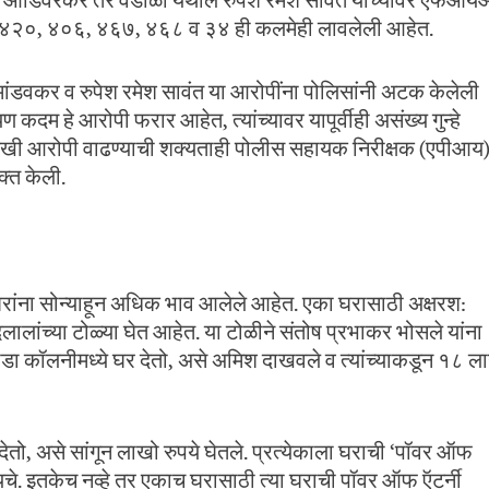
जाराम आडिवरेकर तर वडाळा येथील रुपेश रमेश सावंत यांच्यावर एफआ
तेची ४२०, ४०६, ४६७, ४६८ व ३४ ही कलमेही लावलेली आहेत.
ता मांडवकर व रुपेश रमेश सावंत या आरोपींना पोलिसांनी अटक केलेली
म हे आरोपी फरार आहेत, त्यांच्यावर यापूर्वीही असंख्य गुन्हे
णखी आरोपी वाढण्याची शक्यताही पोलीस सहायक निरीक्षक (एपीआय
क्त केली.
ांना सोन्याहून अधिक भाव आलेले आहेत. एका घरासाठी अक्षरश:
ालांच्या टोळ्या घेत आहेत. या टोळीने संतोष प्रभाकर भोसले यांना
हाडा कॉलनीमध्ये घर देतो, असे अमिश दाखवले व त्यांच्याकडून १८ 
देतो, असे सांगून लाखो रुपये घेतले. प्रत्येकाला घराची ‘पॉवर ऑफ
यायचे. इतकेच नव्हे तर एकाच घरासाठी त्या घराची पॉवर ऑफ ऍटर्नी