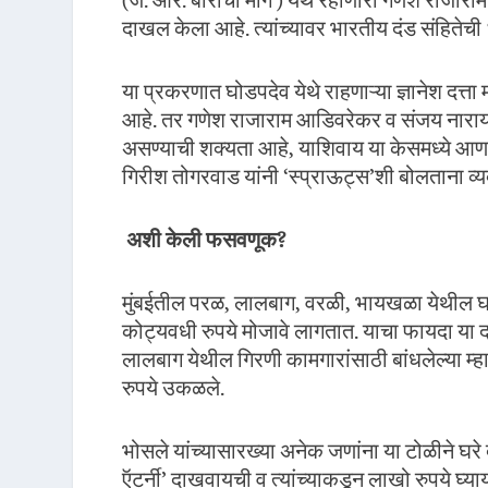
(जे. आर. बोरीचा मार्ग ) येथे रहाणारा गणेश रा
दाखल केला आहे. त्यांच्यावर भारतीय दंड संहि
या प्रकरणात घोडपदेव येथे राहणाऱ्या ज्ञानेश दत्
आहे. तर गणेश राजाराम आडिवरेकर व संजय नारायण कद
असण्याची शक्यता आहे, याशिवाय या केसमध्ये आ
गिरीश तोगरवाड यांनी ‘स्प्राऊट्स’शी बोलताना व्य
अशी केली फसवणूक
?
मुंबईतील परळ, लालबाग, वरळी, भायखळा येथील घर
कोट्यवधी रुपये मोजावे लागतात. याचा फायदा या दल
लालबाग येथील गिरणी कामगारांसाठी बांधलेल्या म्
रुपये उकळले.
भोसले यांच्यासारख्या अनेक जणांना या टोळीने घरे 
ऍटर्नी’ दाखवायची व त्यांच्याकडून लाखो रुपये घ्