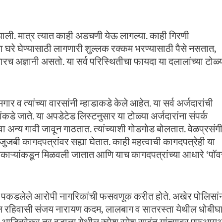
ात झाली. मात्र त्यात काही अडचणी येऊ लागल्या. काही गिरणी
ा घरे घेण्यासाठी लागणारी शुल्लक रक्कम भरण्यासाठी पैसे नसतात,
ारच अज्ञानी असतो. या सर्व परिस्थितीचा फायदा या दलालांच्या टोळ्
 व त्यांच्या वारसांनी म्हाडाकडे केले आहेत. या सर्व अर्जदारांची
ांकडे जाते. या अपडेटेड लिस्टनुसार या टोळ्या अर्जदारांना संपर्क
ंवा अन्य गावी जावून गाठतात. त्यांच्याशी गोडगोड बोलतात. वेळप्रसंग
न जुजबी कागदपत्रांवर सह्या घेतात. काही महत्वाची कागदपत्रेही या
धिकाऱ्यांकडून मिळवली जातात आणि याच कागदपत्रांच्या आधारे ‘पॉव
ी पकडलेले आरोपी नागरिकांची फसवणूक करीत होते. अखेर पोलिसां
ेथील रहिवासी संजय नारायण कदम, लालबाग व सातरस्ता येथील धोबीघ