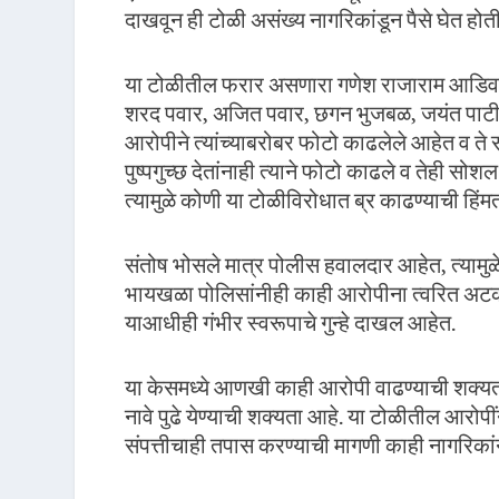
दाखवून ही टोळी असंख्य नागरिकांडून पैसे घेत होती
या टोळीतील फरार असणारा गणेश राजाराम आडिवरेकर
शरद पवार, अजित पवार, छगन भुजबळ, जयंत पाटील, 
आरोपीने त्यांच्याबरोबर फोटो काढलेले आहेत व ते 
पुष्पगुच्छ देतांनाही त्याने फोटो काढले व तेही सो
त्यामुळे कोणी या टोळीविरोधात ब्र काढण्याची हिंम
संतोष भोसले मात्र पोलीस हवालदार आहेत, त्यामुळे
भायखळा पोलिसांनीही काही आरोपीना त्वरित अटक
याआधीही गंभीर स्वरूपाचे गुन्हे दाखल आहेत.
या केसमध्ये आणखी काही आरोपी वाढण्याची शक्यत
नावे पुढे येण्याची शक्यता आहे. या टोळीतील आरोपीं
संपत्तीचाही तपास करण्याची मागणी काही नागरिकां