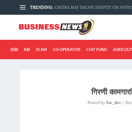
TRENDING:
CHITRA MAY ESCAPE DESPITE CBI NOTI
SEBI
RBI
SCAM
CO-OPERATIVE
CHIT FUND
AGRICULT
गिरणी कामगारा
Posted by
bw_dev
|
Dec