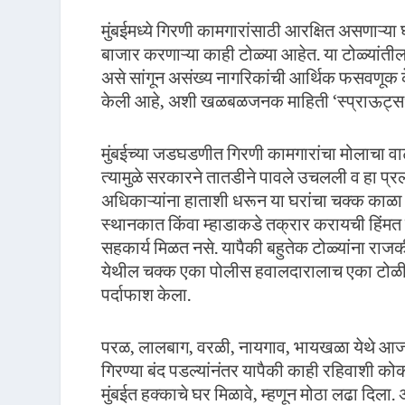
मुंबईमध्ये गिरणी कामगारांसाठी आरक्षित असणाऱ्या 
बाजार करणाऱ्या काही टोळ्या आहेत. या टोळ्यांतील ल
असे सांगून असंख्य नागरिकांची आर्थिक फसवणूक के
केली आहे, अशी खळबळजनक माहिती ‘स्प्राऊट्स’च्य
मुंबईच्या जडघडणीत गिरणी कामगारांचा मोलाचा वाटा
त्यामुळे सरकारने तातडीने पावले उचलली व हा प्रलं
अधिकाऱ्यांना हाताशी धरून या घरांचा चक्क काळ
स्थानकात किंवा म्हाडाकडे तक्रार करायची हिंमत
सहकार्य मिळत नसे. यापैकी बहुतेक टोळ्यांना राजकी
येथील चक्क एका पोलीस हवालदारालाच एका टोळीने फ
पर्दाफाश केला.
परळ, लालबाग, वरळी, नायगाव, भायखळा येथे आजही मोठ
गिरण्या बंद पडल्यांनंतर यापैकी काही रहिवाशी कोक
मुंबईत हक्काचे घर मिळावे, म्हणून मोठा लढा दिला