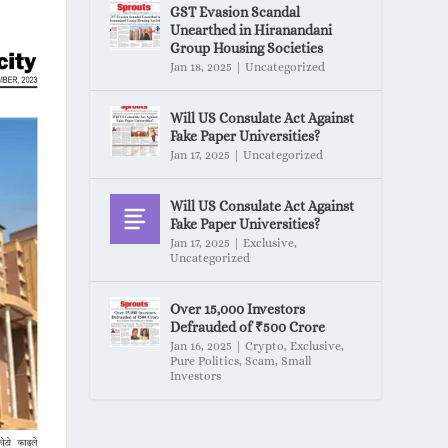
GST Evasion Scandal
Unearthed in Hiranandani
Group Housing Societies
Jan 18, 2025
|
Uncategorized
Will US Consulate Act Against
Fake Paper Universities?
Jan 17, 2025
|
Uncategorized
Will US Consulate Act Against
Fake Paper Universities?
Jan 17, 2025
|
Exclusive
,
Uncategorized
Over 15,000 Investors
Defrauded of ₹500 Crore
Jan 16, 2025
|
Crypto
,
Exclusive
,
Pure Politics
,
Scam
,
Small
Investors