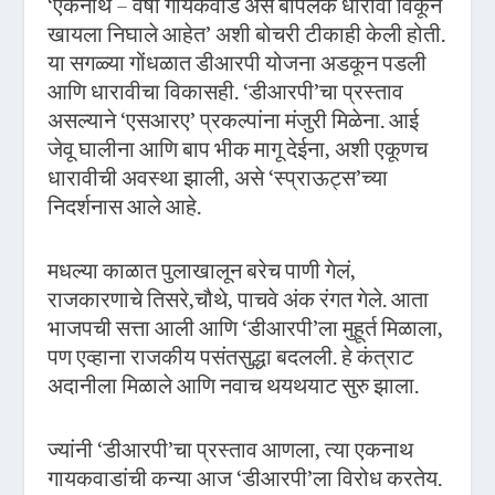
‘एकनाथ – वर्षा गायकवाड असे बापलेक धारावी विकून
खायला निघाले आहेत’ अशी बोचरी टीकाही केली होती.
या सगळ्या गोंधळात डीआरपी योजना अडकून पडली
आणि धारावीचा विकासही. ‘डीआरपी’चा प्रस्ताव
असल्याने ‘एसआरए’ प्रकल्पांना मंजुरी मिळेना. आई
जेवू घालीना आणि बाप भीक मागू देईना, अशी एकूणच
धारावीची अवस्था झाली, असे ‘स्प्राऊट्स’च्या
निदर्शनास आले आहे.
मधल्या काळात पुलाखालून बरेच पाणी गेलं,
राजकारणाचे तिसरे,चौथे, पाचवे अंक रंगत गेले. आता
भाजपची सत्ता आली आणि ‘डीआरपी’ला मुहूर्त मिळाला,
पण एव्हाना राजकीय पसंतसुद्धा बदलली. हे कंत्राट
अदानीला मिळाले आणि नवाच थयथयाट सुरु झाला.
ज्यांनी ‘डीआरपी’चा प्रस्ताव आणला, त्या एकनाथ
गायकवाडांची कन्या आज ‘डीआरपी’ला विरोध करतेय.